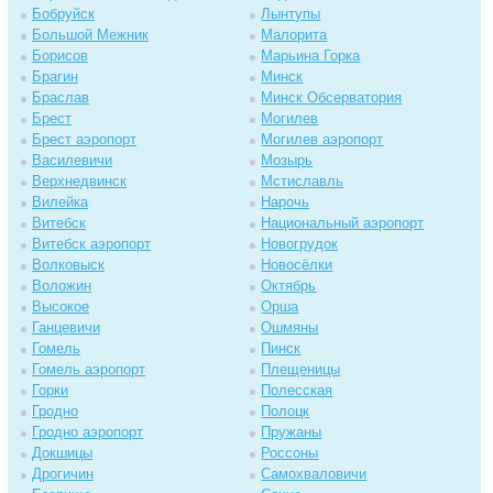
Бобруйск
Лынтупы
Большой Межник
Малорита
Борисов
Марьина Горка
Брагин
Минск
Браслав
Минск Обсерватория
Брест
Могилев
Брест аэропорт
Могилев аэропорт
Василевичи
Мозырь
Верхнедвинск
Мстиславль
Вилейка
Нарочь
Витебск
Национальный аэропорт
Витебск аэропорт
Новогрудок
Волковыск
Новосёлки
Воложин
Октябрь
Высокое
Орша
Ганцевичи
Ошмяны
Гомель
Пинск
Гомель аэропорт
Плещеницы
Горки
Полесская
Гродно
Полоцк
Гродно аэропорт
Пружаны
Докшицы
Россоны
Дрогичин
Самохваловичи