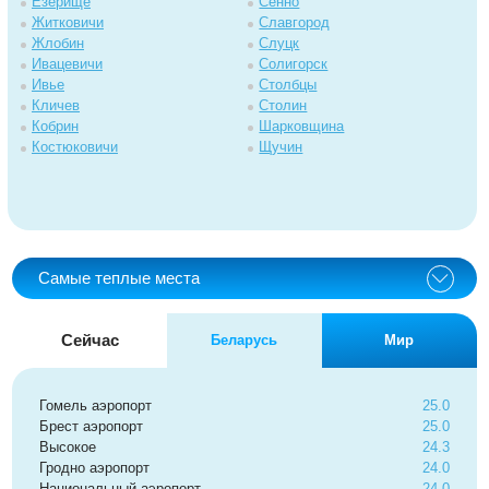
Езерище
Сенно
Житковичи
Славгород
Жлобин
Слуцк
Ивацевичи
Солигорск
Ивье
Столбцы
Кличев
Столин
Кобрин
Шарковщина
Костюковичи
Щучин
Самые теплые места
Сейчас
Беларусь
Мир
Гомель аэропорт
25.0
Брест аэропорт
25.0
Высокое
24.3
Гродно аэропорт
24.0
Национальный аэропорт
24.0