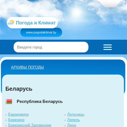
Погода и Климат
www.pogodaiklimat.by
АРХИВЫ ПОГОДЫ
Беларусь
Республика Беларусь
Барановичи
Лельчицы
Березино
Лепель
Березинский Заповедник
Лида