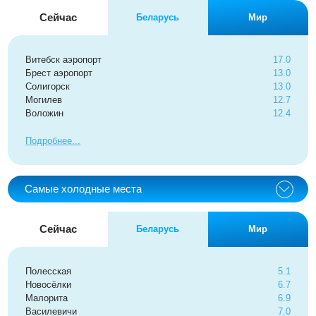
Сейчас
Беларусь
Мир
Витебск аэропорт
17.0
Брест аэропорт
13.0
Солигорск
13.0
Могилев
12.7
Воложин
12.4
Подробнее
Самые холодные места
Сейчас
Беларусь
Мир
Полесская
5.1
Новосёлки
6.7
Малорита
6.9
Василевичи
7.0