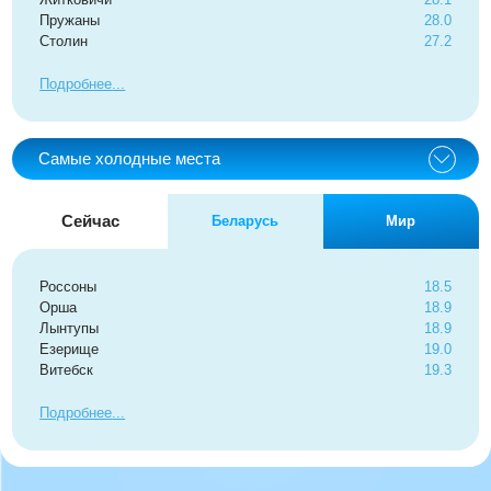
Пружаны
28.0
Столин
27.2
Подробнее
Самые холодные места
Сейчас
Беларусь
Мир
Россоны
18.5
Орша
18.9
Лынтупы
18.9
Езерище
19.0
Витебск
19.3
Подробнее