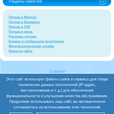
Разделы новостей
Погода в Минске
Погода в Беларуси
Погода в СНГ
Погода в мире
Рекорды погоды
Климат и глобальное потепление
Метеорологическая служба
Новости сайта
О проекте
FAQ
Этот сайт использует файлы cookie и сервисы для сбора
Написать нам
технических данных посетителей (IP-адрес,
Карта сайта
местоположение и т. д.) для обеспечения
Пользовательское соглашение
Политика конфиденциальности
функциональности и улучшения качества обслуживания.
Продолжая использовать наш сайт, вы автоматически
соглашаетесь на использование этих технологий.
© 2026. Погода и Климат в Беларуси. Все права
защищены.