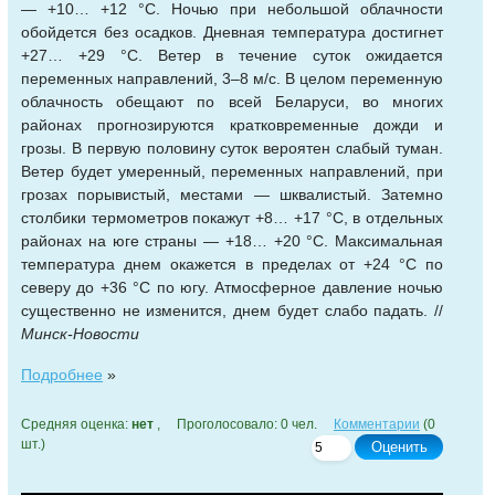
— +10… +12 °С. Ночью при небольшой облачности
обойдется без осадков. Дневная температура достигнет
+27… +29 °С. Ветер в течение суток ожидается
переменных направлений, 3–8 м/с. В целом переменную
облачность обещают по всей Беларуси, во многих
районах прогнозируются кратковременные дожди и
грозы. В первую половину суток вероятен слабый туман.
Ветер будет умеренный, переменных направлений, при
грозах порывистый, местами — шквалистый. Затемно
столбики термометров покажут +8… +17 °С, в отдельных
районах на юге страны — +18… +20 °С. Максимальная
температура днем окажется в пределах от +24 °С по
северу до +36 °С по югу. Атмосферное давление ночью
существенно не изменится, днем будет слабо падать. //
Минск-Новости
Подробнее
»
Средняя оценка:
нет
, Проголосовало: 0 чел.
Комментарии
(0
шт.)
Оценить