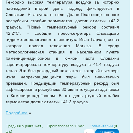
Рекордно высокая температура воздуха за историю
наблюдений второй день подряд фиксируется в
Словакии. 6 августа в селе Долне-Плахтинце на юге
республики столбик термометра достиг отметки +42.2
градуса. "Новый температурный рекорд составил
42.2°С", - сообщил пресс-секретарь Словацкого
гидрометеорологического института Иван Гарчар, слова
которого привел телеканал Markiza. В среду
метеорологическая станция в населенном пункте
Каменице-над-Гроном в южной части Словакии
зарегистрировала температуру воздуха в 41.4 градуса
тепла. Это был рекордный показатель, который в четверг
из-за непрекращающейся жары был значительно
превышен. Предыдущий температурный рекорд был
зафиксирован в республике 30 июня текущего года также
в Каменице-над-Гроном. В тот день ртутный столбик
термометра достиг отметки +41.3 градуса.
Подробнее
»
Средняя оценка:
нет
, Проголосовало: 0 чел.
Комментарии
(0
шт.)
Оценить