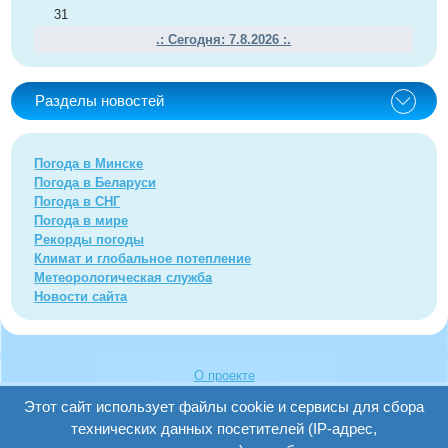
31
.: Сегодня: 7.8.2026 :.
Разделы новостей
Погода в Минске
Погода в Беларуси
Погода в СНГ
Погода в мире
Рекорды погоды
Климат и глобальное потепление
Метеорологическая служба
Новости сайта
О проекте
FAQ
Этот сайт использует файлы cookie и сервисы для сбора
Написать нам
технических данных посетителей (IP-адрес,
Карта сайта