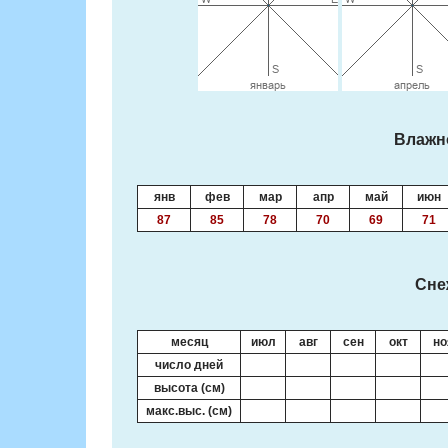
Влажн
янв
фев
мар
апр
май
июн
87
85
78
70
69
71
Сне
месяц
июл
авг
сен
окт
но
число дней
высота (см)
макс.выс. (см)