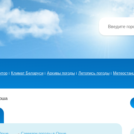
итор
Климат Беларуси
Архивы погоды
Летопись погоды
Метеостан
рша
 Орше
Саммари погоды в Орше