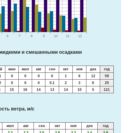
 жидкими и смешанными осадками
й
июн
июл
авг
сен
окт
ноя
дек
год
1
0
0
0
0
1
6
12
59
2
0
0
0
0.1
2
3
6
25
4
15
16
14
13
14
10
5
121
сть ветра, м/с
июл
авг
сен
окт
ноя
дек
год
2.3
2.3
2.5
2.9
3.3
3.4
2.9