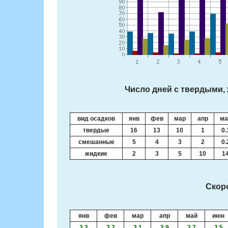
Число дней с твердыми,
вид осадков
янв
фев
мар
апр
ма
твердые
16
13
10
1
0.
смешанные
5
4
3
2
0.
жидкие
2
3
5
10
1
Скоро
янв
фев
мар
апр
май
июн
3.3
3.2
3.1
2.9
2.7
2.5