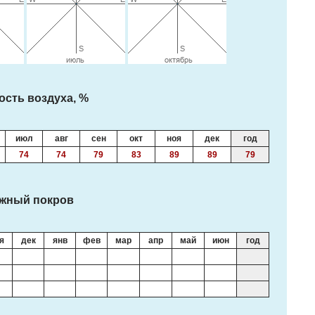
ость воздуха, %
июл
авг
сен
окт
ноя
дек
год
74
74
79
83
89
89
79
жный покров
я
дек
янв
фев
мар
апр
май
июн
год