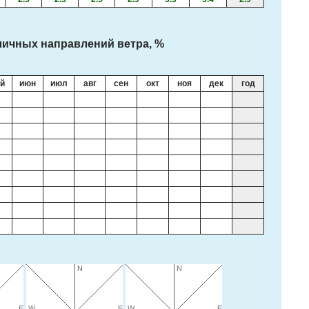
ичных направлений ветра, %
й
июн
июл
авг
сен
окт
ноя
дек
год