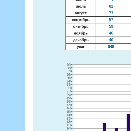
июль
82
август
73
сентябрь
57
октябрь
59
ноябрь
46
декабрь
40
year
648