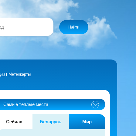
Найти
ции
Метеокарты
Самые теплые места
Сейчас
Беларусь
Мир