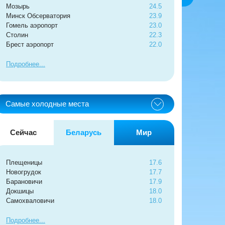
Мозырь
24.5
Минск Обсерватория
23.9
Гомель аэропорт
23.0
Столин
22.3
Брест аэропорт
22.0
Подробнее
Самые холодные места
Сейчас
Беларусь
Мир
Плещеницы
17.6
Новогрудок
17.7
Барановичи
17.9
Докшицы
18.0
Самохваловичи
18.0
Подробнее