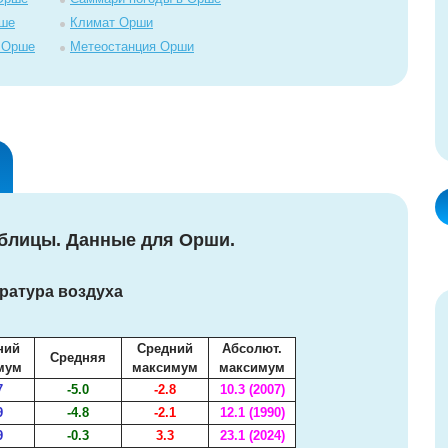
рше
Климат Орши
в Орше
Метеостанция Орши
аблицы. Данные для Орши.
ратура воздуха
ний
Средний
Абсолют.
Средняя
мум
максимум
максимум
7
-5.0
-2.8
10.3 (2007)
9
-4.8
-2.1
12.1 (1990)
9
-0.3
3.3
23.1 (2024)