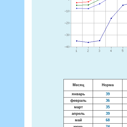
Месяц
Норма
январь
39
февраль
36
март
35
апрель
39
май
68
июнь
74