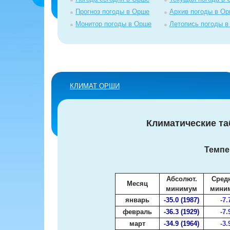
Прогноз погоды в Орше
Архив погоды в О
Монитор погоды в Орше
Летопись погоды 
КЛИМАТ ОРШИ
Климатические т
Темпе
Абсолют.
Сред
Месяц
минимум
мини
январь
-35.0 (1987)
-7.
февраль
-36.3 (1929)
-7.
март
-34.9 (1964)
-3.