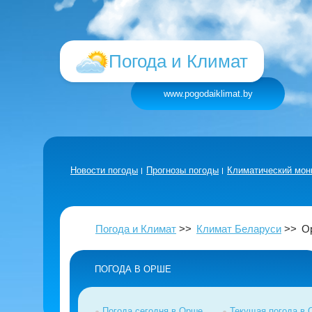
Погода и Климат
www.pogodaiklimat.by
Новости погоды
Прогнозы погоды
Климатический мон
Погода и Климат
Климат Беларуси
О
ПОГОДА В ОРШЕ
Погода сегодня в Орше
Текущая погода в