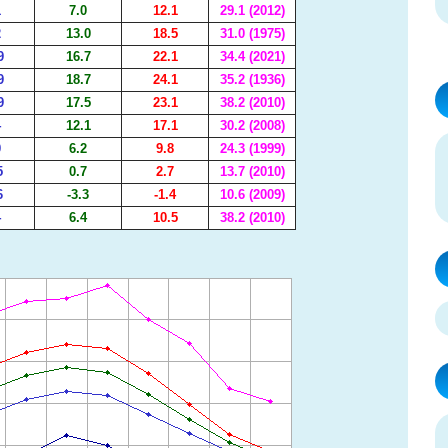
1
7.0
12.1
29.1 (2012)
2
13.0
18.5
31.0 (1975)
9
16.7
22.1
34.4 (2021)
9
18.7
24.1
35.2 (1936)
9
17.5
23.1
38.2 (2010)
4
12.1
17.1
30.2 (2008)
9
6.2
9.8
24.3 (1999)
5
0.7
2.7
13.7 (2010)
6
-3.3
-1.4
10.6 (2009)
4
6.4
10.5
38.2 (2010)