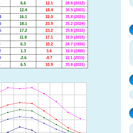
4
6.6
12.1
28.8 (2012)
7
12.4
18.4
30.9 (2003)
4
16.1
22.0
35.8 (2021)
5
18.1
23.9
35.2 (2024)
6
17.2
23.2
35.8 (2015)
1
11.8
17.1
31.0 (2015)
5
6.3
10.2
24.7 (1934)
2
1.3
3.6
16.0 (1926)
0
-2.6
-0.7
11.1 (2015)
4
6.5
10.9
35.8 (2021)