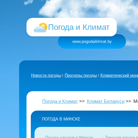
Погода и Климат
www.pogodaiklimat.by
Новости погоды
Прогнозы погоды
Климатический мон
Погода и Климат
Климат Беларуси
М
ПОГОДА В МИНСКЕ
Погода сегодня в Минске
Текущая погода 