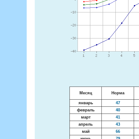
Месяц
Норма
январь
47
февраль
40
март
41
апрель
43
май
66
июнь
79