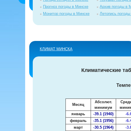
Прогноз погоды в Минске
Архив погоды в 
Монитор погоды в Минске
Летопись погоды
КЛИМАТ МИНСКА
Климатические та
Темпе
Абсолют.
Сред
Месяц
минимум
мини
январь
-39.1 (1940)
-6.
февраль
-35.1 (1956)
-6.
март
-30.5 (1964)
-3.