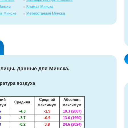
Минске
Климат Минска
 в Минске
Метеостанция Минска
блицы. Данные для Минска.
ратура воздуха
ний
Средний
Абсолют.
Средняя
мум
максимум
максимум
6
-4.3
-1.9
10.3 (2007)
4
-3.7
-0.9
13.6 (1990)
8
-0.2
3.8
24.6 (2024)