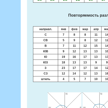
Повторяемость разл
направл.
янв
фев
мар
апр
ма
С
7
8
8
11
1
СВ
5
9
8
12
1
В
7
11
12
15
1
ЮВ
9
12
13
13
1
Ю
19
16
17
13
1
ЮЗ
18
13
13
9
9
З
23
17
17
14
1
СЗ
12
14
12
13
1
штиль
4
5
7
10
1