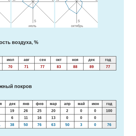
ость воздуха, %
июл
авг
сен
окт
ноя
дек
год
70
71
77
83
88
89
77
жный покров
я
дек
янв
фев
мар
апр
май
июн
год
19
26
25
20
2
0
0
100
6
11
16
13
0
0
0
1
38
50
76
63
50
3
0
76