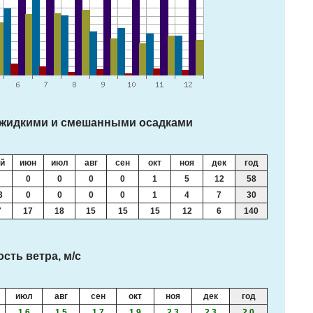
 жидкими и смешанными осадками
й
июн
июл
авг
сен
окт
ноя
дек
год
0
0
0
0
1
5
12
58
3
0
0
0
0
1
4
7
30
7
17
18
15
15
15
12
6
140
сть ветра, м/с
июл
авг
сен
окт
ноя
дек
год
1.6
1.5
1.7
1.9
2.3
2.3
2.0