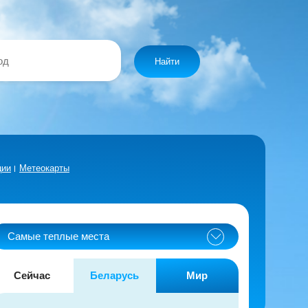
Найти
ции
Метеокарты
Самые теплые места
Сейчас
Беларусь
Мир