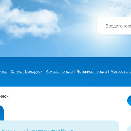
итор
Климат Беларуси
Архивы погоды
Летопись погоды
Метеостан
инск
в Минске
Саммари погоды в Минске