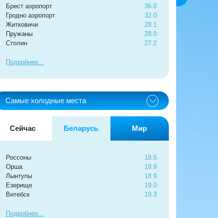
Брест аэропорт
36.0
Гродно аэропорт
32.0
Житковичи
28.1
Пружаны
28.0
Столин
27.2
Подробнее
Самые холодные места
Сейчас
Беларусь
Мир
Россоны
18.5
Орша
18.9
Лынтупы
18.9
Езерище
19.0
Витебск
19.3
Подробнее