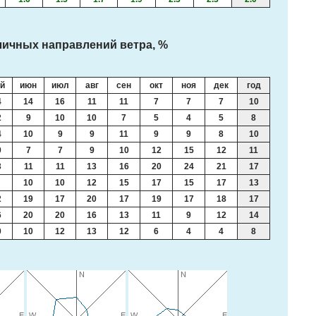
ичных направлений ветра, %
й
июн
июл
авг
сен
окт
ноя
дек
год
4
14
16
11
11
7
7
7
10
2
9
10
10
7
5
4
5
8
4
10
9
9
11
9
9
8
10
0
7
7
9
10
12
15
12
11
3
11
11
13
16
20
24
21
17
10
10
12
15
17
15
17
13
2
19
17
20
17
19
17
18
17
6
20
20
16
13
11
9
12
14
0
10
12
13
12
6
4
4
8