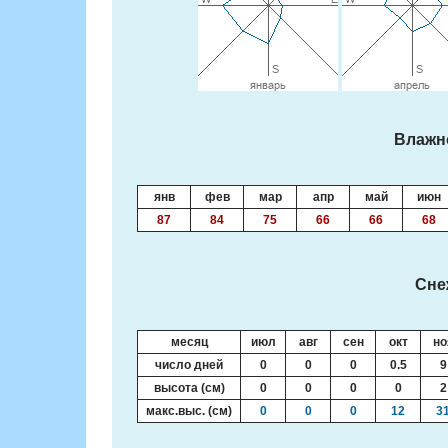
Влажн
янв
фев
мар
апр
май
июн
87
84
75
66
66
68
Сне
месяц
июл
авг
сен
окт
но
число дней
0
0
0
0.5
9
высота (см)
0
0
0
0
2
макс.выс. (см)
0
0
0
12
3