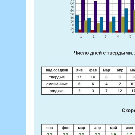
Число дней с твердыми,
вид осадков
янв
фев
мар
апр
ма
твердые
17
14
8
1
0
смешанные
6
6
4
2
0.
жидкие
3
3
7
12
1
Скоро
янв
фев
мар
апр
май
июн
2.3
2.3
2.3
2.2
1.9
1.7