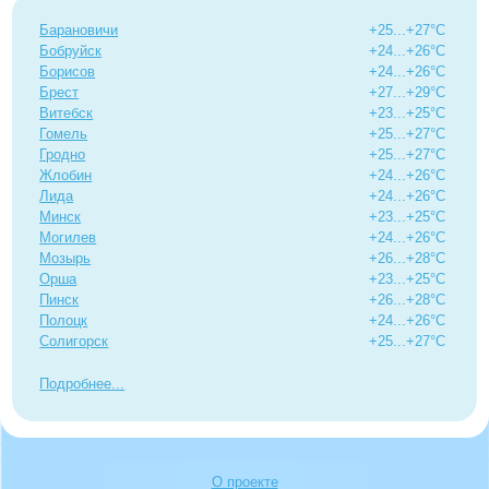
Барановичи
+25...+27°C
Бобруйск
+24...+26°C
Борисов
+24...+26°C
Брест
+27...+29°C
Витебск
+23...+25°C
Гомель
+25...+27°C
Гродно
+25...+27°C
Жлобин
+24...+26°C
Лида
+24...+26°C
Минск
+23...+25°C
Могилев
+24...+26°C
Мозырь
+26...+28°C
Орша
+23...+25°C
Пинск
+26...+28°C
Полоцк
+24...+26°C
Солигорск
+25...+27°C
Подробнее
О проекте