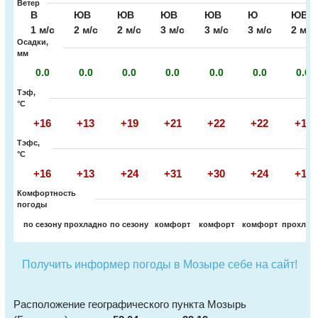
Ветер
В
ЮВ
ЮВ
ЮВ
ЮВ
Ю
ЮВ
1 м/с
2 м/с
2 м/с
3 м/с
3 м/с
3 м/с
2 м/с
Осадки,
мм
0.0
0.0
0.0
0.0
0.0
0.0
0.0
Тэф,
°C
+16
+13
+19
+21
+22
+22
+19
Тэфс,
°C
+16
+13
+24
+31
+30
+24
+19
Комфортность
погоды
по сезону
прохладно
по сезону
комфорт
комфорт
комфорт
прохлад
Получить информер погоды в Мозыре себе на сайт!
Расположение географического пункта Мозырь