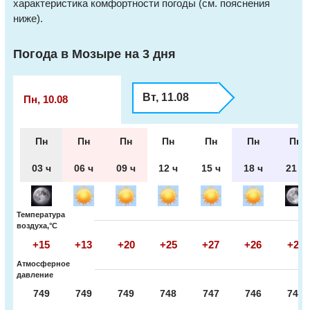
характеристика комфортности погоды (см. пояснения
ниже).
Погода в Мозыре на 3 дня
Вт, 11.08
Пн, 10.08
Пн
Пн
Пн
Пн
Пн
Пн
Пн
03 ч
06 ч
09 ч
12 ч
15 ч
18 ч
21 ч
Температура
воздуха,°С
+15
+13
+20
+25
+27
+26
+21
Атмосферное
давление
749
749
749
748
747
746
745