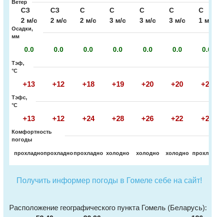
Ветер
СЗ
СЗ
С
С
С
С
С
2 м/с
2 м/с
2 м/с
3 м/с
3 м/с
3 м/с
1 м/с
Осадки,
мм
0.0
0.0
0.0
0.0
0.0
0.0
0.0
Тэф,
°C
+13
+12
+18
+19
+20
+20
+20
Тэфс,
°C
+13
+12
+24
+28
+26
+22
+20
Комфортность
погоды
прохладно
прохладно
прохладно
холодно
холодно
холодно
прохлад
Получить информер погоды в Гомеле себе на сайт!
Расположение географического пункта Гомель (Беларусь):