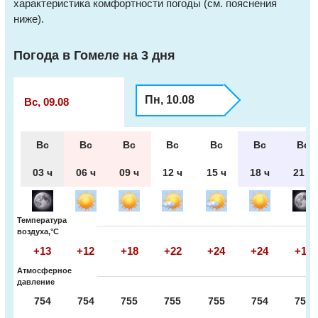
характеристика комфортности погоды (см. пояснения
ниже).
Погода в Гомеле на 3 дня
Пн, 10.08
Вс, 09.08
Вс
Вс
Вс
Вс
Вс
Вс
Вс
03 ч
06 ч
09 ч
12 ч
15 ч
18 ч
21 ч
Температура
воздуха,°С
+13
+12
+18
+22
+24
+24
+19
Атмосферное
давление
754
754
755
755
755
754
755