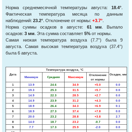
Норма среднемесячной температуры августа:
18.4°
.
Фактическая температура месяца по данным
наблюдений:
23.2°
. Отклонение от нормы:
+3.7°
.
Норма суммы осадков в августе:
61 мм
. Выпало
осадков:
3 мм
. Эта сумма составляет
5%
от нормы.
Самая низкая температура воздуха (7.7°) была 9
августа. Самая высокая температура воздуха (37.4°)
была 6 августа.
Температура воздуха, °С
Дата
Осадки, мм
Отклонение
Минимум
Средняя
Максимум
от нормы
1
13.9
24.6
34.9
+5.0
0.0
2
19.3
25.3
31.5
+5.7
0.0
3
14.9
22.3
28.5
+2.7
0.0
4
14.9
23.9
31.2
+4.3
0.0
5
18.9
26.4
34.3
+6.9
0.1
6
18.9
27.3
37.4
+7.8
0.0
7
20.0
23.2
28.8
+3.8
2.7
8
14.0
18.7
23.2
-0.7
0.0
9
7.7
17.3
25.9
-2.0
0.0