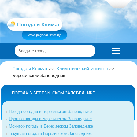
Погода и Климат
www.pogodaiklimat.by
Погода и Климат
Климатический монитор
Березинский Заповедник
ПОГОДА В БЕРЕЗИНСКОМ ЗАПОВЕДНИКЕ
Погода сегодня в Березинском Заповеднике
Прогноз погоды в Березинском Заповеднике
Монитор погоды в Березинском Заповеднике
Текущая погода в Березинском Заповеднике