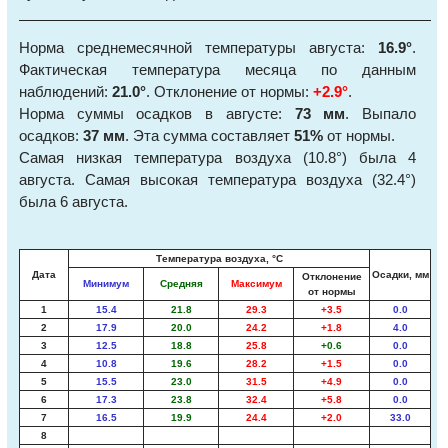
Норма среднемесячной температуры августа:
16.9°
.
Фактическая температура месяца по данным
наблюдений:
21.0°
. Отклонение от нормы:
+2.9°
.
Норма суммы осадков в августе:
73 мм
. Выпало
осадков:
37 мм
. Эта сумма составляет
51%
от нормы.
Самая низкая температура воздуха (10.8°) была 4
августа. Самая высокая температура воздуха (32.4°)
была 6 августа.
Температура воздуха, °С
Дата
Осадки, мм
Отклонение
Минимум
Средняя
Максимум
от нормы
1
15.4
21.8
29.3
+3.5
0.0
2
17.9
20.0
24.2
+1.8
4.0
3
12.5
18.8
25.8
+0.6
0.0
4
10.8
19.6
28.2
+1.5
0.0
5
15.5
23.0
31.5
+4.9
0.0
6
17.3
23.8
32.4
+5.8
0.0
7
16.5
19.9
24.4
+2.0
33.0
8