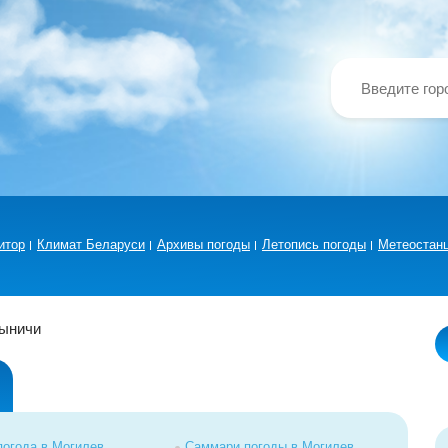
итор
Климат Беларуси
Архивы погоды
Летопись погоды
Метеостан
ыничи
погода в Могилев
Саммари погоды в Могилев