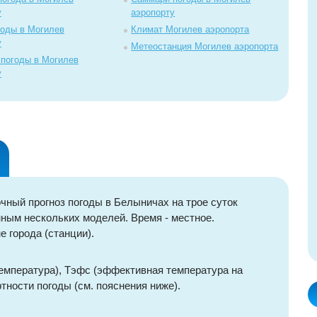
у
аэропорту
годы в Могилев
Климат Могилев аэропорта
у
Метеостанция Могилев аэропорта
 погоды в Могилев
у
чный прогноз погоды в Белыничах на трое суток
ным нескольких моделей. Время - местное.
е города (станции).
емпература), Тэфс (эффективная температура на
тности погоды (см. пояснения ниже).