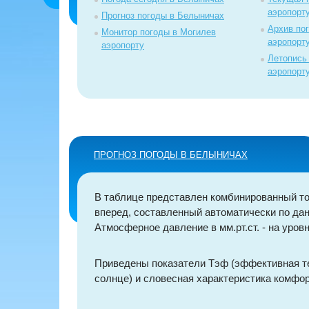
аэропорт
Прогноз погоды в Белыничах
Архив по
Монитор погоды в Могилев
аэропорт
аэропорту
Летопись
аэропорт
ПРОГНОЗ ПОГОДЫ В БЕЛЫНИЧАХ
В таблице представлен комбинированный то
вперед, составленный автоматически по дан
Атмосферное давление в мм.рт.ст. - на уровн
Приведены показатели Тэф (эффективная т
солнце) и словесная характеристика комфор