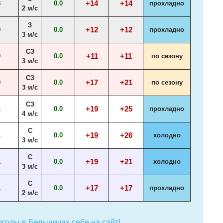
+14
+14
8
0.0
прохладно
2 м/с
З
+12
+12
9
0.0
прохладно
3 м/с
СЗ
+11
+11
0
0.0
по сезону
3 м/с
СЗ
+17
+21
0
0.0
по сезону
3 м/с
СЗ
+19
+25
1
0.0
прохладно
4 м/с
С
+19
+26
1
0.0
холодно
3 м/с
С
+19
+21
1
0.0
холодно
3 м/с
С
+17
+17
1
0.0
прохладно
2 м/с
годы в Белыничах себе на сайт!