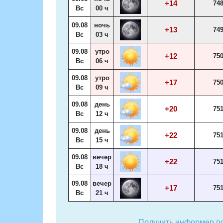
+14
74
Вс
00 ч
09.08
ночь
+13
74
Вс
03 ч
09.08
утро
+12
75
Вс
06 ч
09.08
утро
+17
75
Вс
09 ч
09.08
день
+20
75
Вс
12 ч
09.08
день
+22
75
Вс
15 ч
09.08
вечер
+22
75
Вс
18 ч
09.08
вечер
+17
75
Вс
21 ч
Получить информер по