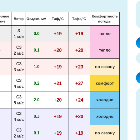
ерное
Комфортность
Ветер
Осадки, мм
Тэф,°C
Тэфс,°C
ние
погоды
З
+19
+19
4
0.0
тепло
1 м/с
СЗ
+20
+20
4
0.1
тепло
2 м/с
СЗ
+19
+23
4
1.0
по сезону
3 м/с
СЗ
+21
+27
5
0.2
комфорт
4 м/с
СЗ
+20
+24
5
2.0
холодно
5 м/с
СЗ
+19
+20
5
0.3
холодно
4 м/с
СЗ
+19
+19
6
0.1
по сезону
2 м/с