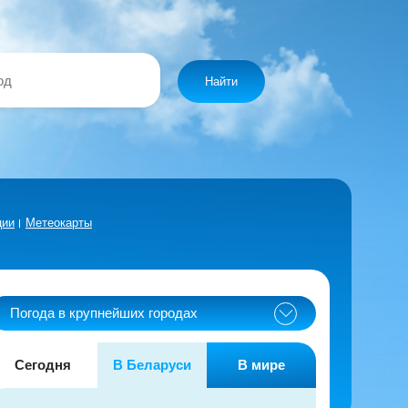
Найти
ции
Метеокарты
Погода в крупнейших городах
Сегодня
В Беларуси
В мире