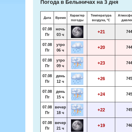
Погода в Белыничах на 3 дня
Характер
Температура
Атмосф
Дата
Время
погоды
воздуха, °С
давле
07.08
ночь
+21
74
Пт
03 ч
07.08
утро
+20
74
Пт
06 ч
07.08
утро
+23
74
Пт
09 ч
07.08
день
+26
74
Пт
12 ч
07.08
день
+24
74
Пт
15 ч
07.08
вечер
+22
74
Пт
18 ч
07.08
вечер
+19
74
Пт
21 ч