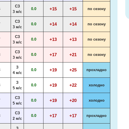
СЗ
+15
+15
6
0.0
по сезону
3 м/с
СЗ
+14
+14
7
0.0
по сезону
3 м/с
СЗ
+13
+13
7
0.0
по сезону
3 м/с
СЗ
+17
+21
8
0.0
по сезону
3 м/с
З
+19
+25
8
0.0
прохладно
4 м/с
З
+19
+22
8
0.0
холодно
5 м/с
СЗ
+19
+20
7
0.0
холодно
5 м/с
СЗ
+17
+17
8
0.0
прохладно
2 м/с
З