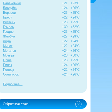
Барановичи
+21...+23°C
Бобруйск
+24...+26°C
Борисов
+23...+25°C
Брест
+22...+24°C
Витебск
+23...+25°C
Гомель
+30...+32°C
Гродно
+23...+25°C
Жлобин
+27...+29°C
Лида
+22...+24°C
Минск
+22...+24°C
Могилев
+24...+26°C
Мозырь
+28...+30°C
Орша
+23...+25°C
Пинск
+24...+26°C
Полоцк
+22...+24°C
Солигорск
+24...+26°C
Подробнее
Обратная связь