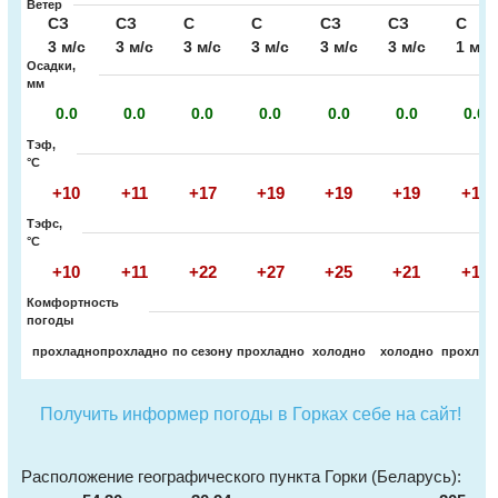
Ветер
СЗ
СЗ
С
С
СЗ
СЗ
С
3 м/с
3 м/с
3 м/с
3 м/с
3 м/с
3 м/с
1 м/с
Осадки,
мм
0.0
0.0
0.0
0.0
0.0
0.0
0.0
Тэф,
°C
+10
+11
+17
+19
+19
+19
+18
Тэфс,
°C
+10
+11
+22
+27
+25
+21
+18
Комфортность
погоды
прохладно
прохладно
по сезону
прохладно
холодно
холодно
прохлад
Получить информер погоды в Горках себе на сайт!
Расположение географического пункта Горки (Беларусь):