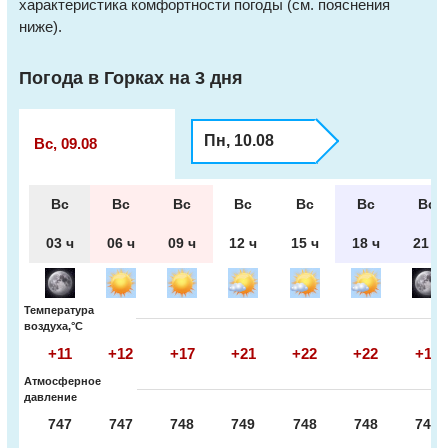
характеристика комфортности погоды (см. пояснения
ниже).
Погода в Горках на 3 дня
Пн, 10.08
Вс, 09.08
Вс
Вс
Вс
Вс
Вс
Вс
Вс
03 ч
06 ч
09 ч
12 ч
15 ч
18 ч
21 ч
Температура
воздуха,°С
+11
+12
+17
+21
+22
+22
+17
Атмосферное
давление
747
747
748
749
748
748
748