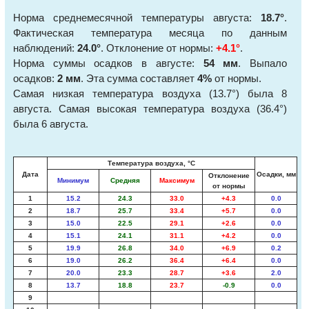
Норма среднемесячной температуры августа:
18.7°
.
Фактическая температура месяца по данным
наблюдений:
24.0°
. Отклонение от нормы:
+4.1°
.
Норма суммы осадков в августе:
54 мм
. Выпало
осадков:
2 мм
. Эта сумма составляет
4%
от нормы.
Самая низкая температура воздуха (13.7°) была 8
августа. Самая высокая температура воздуха (36.4°)
была 6 августа.
Температура воздуха, °С
Дата
Осадки, мм
Отклонение
Минимум
Средняя
Максимум
от нормы
1
15.2
24.3
33.0
+4.3
0.0
2
18.7
25.7
33.4
+5.7
0.0
3
15.0
22.5
29.1
+2.6
0.0
4
15.1
24.1
31.1
+4.2
0.0
5
19.9
26.8
34.0
+6.9
0.2
6
19.0
26.2
36.4
+6.4
0.0
7
20.0
23.3
28.7
+3.6
2.0
8
13.7
18.8
23.7
-0.9
0.0
9