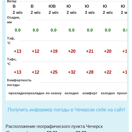
Ветер
В
В
ЮВ
Ю
Ю
Ю
Ю
2 м/с
2 м/с
2 м/с
2 м/с
3 м/с
2 м/с
2 м/с
Осадки,
мм
0.0
0.0
0.0
0.0
0.0
0.0
0.0
Тэф,
°C
+13
+12
+19
+20
+21
+20
+19
Тэфс,
°C
+13
+12
+25
+32
+28
+22
+19
Комфортность
погоды
прохладно
прохладно
по сезону
холодно
комфорт
холодно
прохлад
Получить информер погоды в Чечерске себе на сайт!
Расположение географического пункта Чечерск