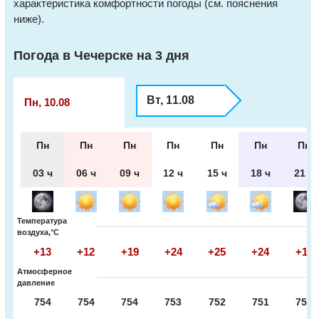
характеристика комфортности погоды (см. пояснения
ниже).
Погода в Чечерске на 3 дня
Вт, 11.08
Пн, 10.08
Пн
Пн
Пн
Пн
Пн
Пн
Пн
03 ч
06 ч
09 ч
12 ч
15 ч
18 ч
21 ч
Температура
воздуха,°С
+13
+12
+19
+24
+25
+24
+19
Атмосферное
давление
754
754
754
753
752
751
750