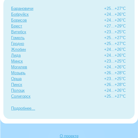
Барановичи
+25...+27°C
Бобруйск
+24...+26°C
Борисов
+24...+26°C
Брест
+27...+29°C
Витебск
+23...+25°C
Гомель
+25...+27°C
Гродно
+25...+27°C
Жлобин
+24...+26°C
Лида
+24...+26°C
Минск
+23...+25°C
Могилев
+24...+26°C
Мозырь
+26...+28°C
Орша
+23...+25°C
Пинск
+26...+28°C
Полоцк
+24...+26°C
Солигорск
+25...+27°C
Подробнее
О проекте