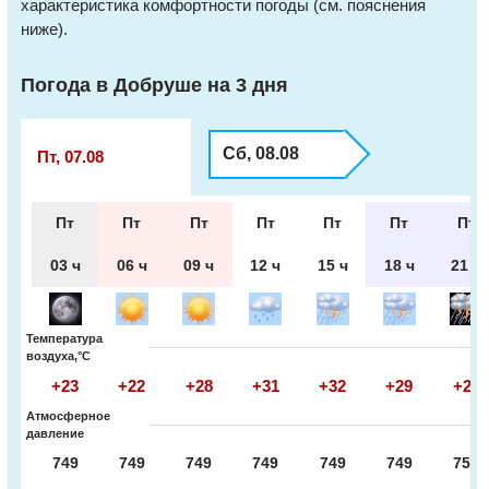
характеристика комфортности погоды (см. пояснения
ниже).
Погода в Добруше на 3 дня
Сб, 08.08
Пт, 07.08
Пт
Пт
Пт
Пт
Пт
Пт
Пт
03 ч
06 ч
09 ч
12 ч
15 ч
18 ч
21 ч
Температура
воздуха,°С
+23
+22
+28
+31
+32
+29
+23
Атмосферное
давление
749
749
749
749
749
749
750