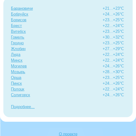
Барановичи
+21...+23°C
Бобруйск
+24...+26°C
Борисов
+23...+25°C
Брест
+22...+24°C
Витебск
+23...+25°C
Гомель
+30...+32°C
Гродно
+23...+25°C
Жлобин
+27...+29°C
Лида
+22...+24°C
Минск
+22...+24°C
Могилев
+24...+26°C
Мозырь
+28...+30°C
Орша
+23...+25°C
Пинск
+24...+26°C
Полоцк
+22...+24°C
Солигорск
+24...+26°C
Подробнее
О проекте