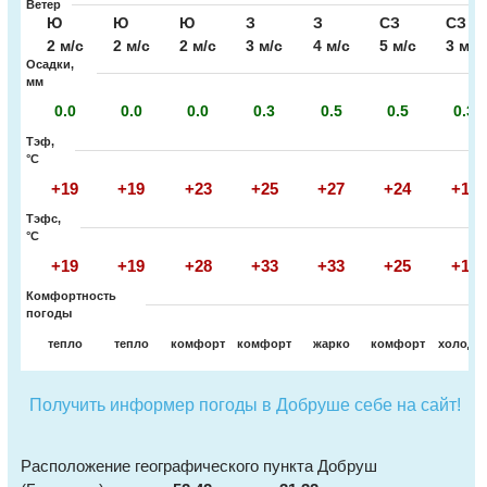
Ветер
Ю
Ю
Ю
З
З
СЗ
СЗ
2 м/с
2 м/с
2 м/с
3 м/с
4 м/с
5 м/с
3 м/с
Осадки,
мм
0.0
0.0
0.0
0.3
0.5
0.5
0.3
Тэф,
°C
+19
+19
+23
+25
+27
+24
+19
Тэфс,
°C
+19
+19
+28
+33
+33
+25
+19
Комфортность
погоды
тепло
тепло
комфорт
комфорт
жарко
комфорт
холодн
Получить информер погоды в Добруше себе на сайт!
Расположение географического пункта Добруш