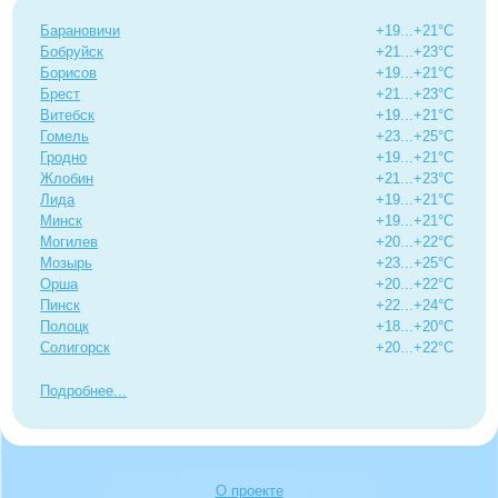
Барановичи
+19...+21°C
Бобруйск
+21...+23°C
Борисов
+19...+21°C
Брест
+21...+23°C
Витебск
+19...+21°C
Гомель
+23...+25°C
Гродно
+19...+21°C
Жлобин
+21...+23°C
Лида
+19...+21°C
Минск
+19...+21°C
Могилев
+20...+22°C
Мозырь
+23...+25°C
Орша
+20...+22°C
Пинск
+22...+24°C
Полоцк
+18...+20°C
Солигорск
+20...+22°C
Подробнее
О проекте