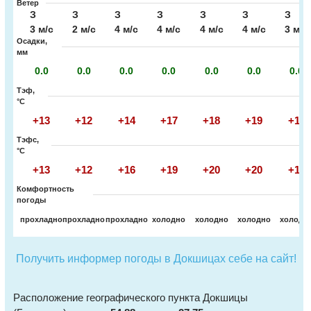
Ветер
З
З
З
З
З
З
З
3 м/с
2 м/с
4 м/с
4 м/с
4 м/с
4 м/с
3 м/с
Осадки,
мм
0.0
0.0
0.0
0.0
0.0
0.0
0.0
Тэф,
°C
+13
+12
+14
+17
+18
+19
+16
Тэфс,
°C
+13
+12
+16
+19
+20
+20
+16
Комфортность
погоды
прохладно
прохладно
прохладно
холодно
холодно
холодно
холодн
Получить информер погоды в Докшицах себе на сайт!
Расположение географического пункта Докшицы