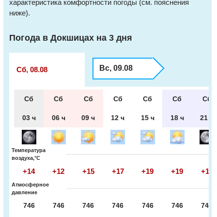
характеристика комфортности погоды (см. пояснения
ниже).
Погода в Докшицах на 3 дня
Вс, 09.08
Сб, 08.08
Сб
Сб
Сб
Сб
Сб
Сб
Сб
03 ч
06 ч
09 ч
12 ч
15 ч
18 ч
21 ч
Температура
воздуха,°С
+14
+12
+15
+17
+19
+19
+16
Атмосферное
давление
746
746
746
746
746
746
747