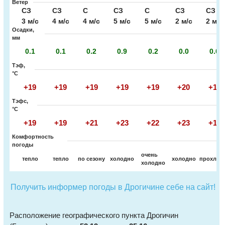
Ветер
СЗ
СЗ
С
СЗ
С
СЗ
СЗ
3 м/с
4 м/с
4 м/с
5 м/с
5 м/с
2 м/с
2 м/с
Осадки,
мм
0.1
0.1
0.2
0.9
0.2
0.0
0.0
Тэф,
°C
+19
+19
+19
+19
+19
+20
+19
Тэфс,
°C
+19
+19
+21
+23
+22
+23
+19
Комфортность
погоды
очень
тепло
тепло
по сезону
холодно
холодно
прохлад
холодно
Получить информер погоды в Дрогичине себе на сайт!
Расположение географического пункта Дрогичин