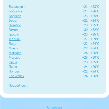
Барановичи
+21...+23°C
Бобруйск
+24...+26°C
Борисов
+23...+25°C
Брест
+22...+24°C
Витебск
+23...+25°C
Гомель
+30...+32°C
Гродно
+23...+25°C
Жлобин
+27...+29°C
Лида
+22...+24°C
Минск
+22...+24°C
Могилев
+24...+26°C
Мозырь
+28...+30°C
Орша
+23...+25°C
Пинск
+24...+26°C
Полоцк
+22...+24°C
Солигорск
+24...+26°C
Подробнее
О проекте