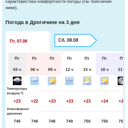
характеристика комфортности погоды (см. пояснения
ниже).
Погода в Дрогичине на 3 дня
Сб, 08.08
Пт, 07.08
Пт
Пт
Пт
Пт
Пт
Пт
Пт
03 ч
06 ч
09 ч
12 ч
15 ч
18 ч
21 ч
Температура
воздуха,°С
+23
+22
+23
+23
+23
+24
+20
Атмосферное
давление
746
748
748
749
750
750
750