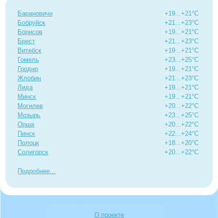
Барановичи
+19...+21°C
Бобруйск
+21...+23°C
Борисов
+19...+21°C
Брест
+21...+23°C
Витебск
+19...+21°C
Гомель
+23...+25°C
Гродно
+19...+21°C
Жлобин
+21...+23°C
Лида
+19...+21°C
Минск
+19...+21°C
Могилев
+20...+22°C
Мозырь
+23...+25°C
Орша
+20...+22°C
Пинск
+22...+24°C
Полоцк
+18...+20°C
Солигорск
+20...+22°C
Подробнее
О проекте