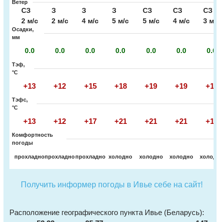
Ветер
СЗ
З
З
З
СЗ
СЗ
СЗ
2 м/с
2 м/с
4 м/с
5 м/с
5 м/с
4 м/с
3 м/с
Осадки,
мм
0.0
0.0
0.0
0.0
0.0
0.0
0.0
Тэф,
°C
+13
+12
+15
+18
+19
+19
+17
Тэфс,
°C
+13
+12
+17
+21
+21
+21
+17
Комфортность
погоды
прохладно
прохладно
прохладно
холодно
холодно
холодно
холодн
Получить информер погоды в Ивье себе на сайт!
Расположение географического пункта Ивье (Беларусь):