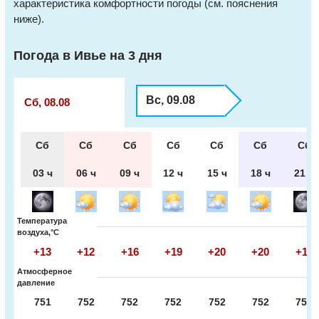
характеристика комфортности погоды (см. пояснения
ниже).
Погода в Ивье на 3 дня
Вс, 09.08
Сб, 08.08
Сб
Сб
Сб
Сб
Сб
Сб
Сб
03 ч
06 ч
09 ч
12 ч
15 ч
18 ч
21 ч
Температура
воздуха,°С
+13
+12
+16
+19
+20
+20
+17
Атмосферное
давление
751
752
752
752
752
752
752