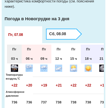
характеристика комфортности погоды (см. пояснения
ниже).
Погода в Новогрудке на 3 дня
Сб, 08.08
Пт, 07.08
Пт
Пт
Пт
Пт
Пт
Пт
Пт
03 ч
06 ч
09 ч
12 ч
15 ч
18 ч
21 ч
Температура
воздуха,°С
+22
+20
+19
+21
+22
+22
+18
Атмосферное
давление
736
736
737
738
738
738
738