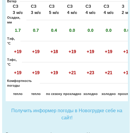
Ветер
СЗ
СЗ
СЗ
СЗ
СЗ
СЗ
З
3 м/с
3 м/с
5 м/с
4 м/с
4 м/с
4 м/с
2 м/с
Осадки,
мм
1.7
0.7
0.4
0.0
0.0
0.0
0.0
Тэф,
°C
+19
+19
+18
+19
+19
+19
+18
Тэфс,
°C
+19
+19
+19
+21
+23
+21
+18
Комфортность
погоды
тепло
тепло
по сезону
прохладно
холодно
холодно
прохлад
Получить информер погоды в Новогрудке себе на
сайт!