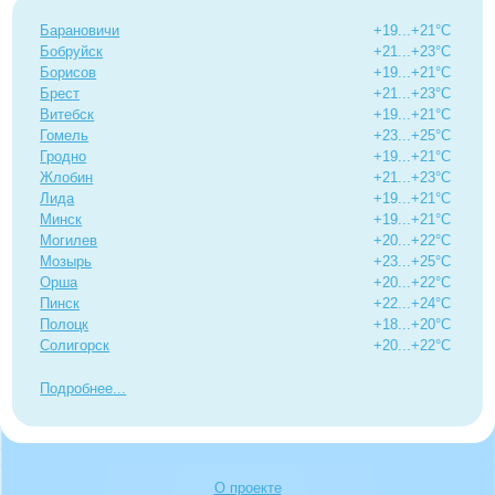
Барановичи
+19...+21°C
Бобруйск
+21...+23°C
Борисов
+19...+21°C
Брест
+21...+23°C
Витебск
+19...+21°C
Гомель
+23...+25°C
Гродно
+19...+21°C
Жлобин
+21...+23°C
Лида
+19...+21°C
Минск
+19...+21°C
Могилев
+20...+22°C
Мозырь
+23...+25°C
Орша
+20...+22°C
Пинск
+22...+24°C
Полоцк
+18...+20°C
Солигорск
+20...+22°C
Подробнее
О проекте