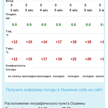
Ветер
З
З
З
З
З
З
З
3 м/с
3 м/с
4 м/с
5 м/с
5 м/с
5 м/с
3 м/с
Осадки,
мм
0.0
0.0
0.0
0.0
0.0
0.0
0.0
Тэф,
°C
+12
+10
+14
+17
+18
+18
+16
Тэфс,
°C
+12
+10
+17
+18
+22
+20
+16
Комфортность
погоды
по сезону
прохладно
прохладно
холодно
холодно
холодно
прохлад
Получить информер погоды в Ошмянах себе на сайт!
Расположение географического пункта Ошмяны