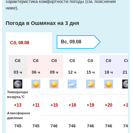
характеристика комфортности погоды (см. пояснения
ниже).
Погода в Ошмянах на 3 дня
Вс, 09.08
Сб, 08.08
Сб
Сб
Сб
Сб
Сб
Сб
Сб
03 ч
06 ч
09 ч
12 ч
15 ч
18 ч
21 ч
Температура
воздуха,°С
+13
+11
+15
+18
+19
+20
+16
Атмосферное
давление
745
745
746
746
746
746
746