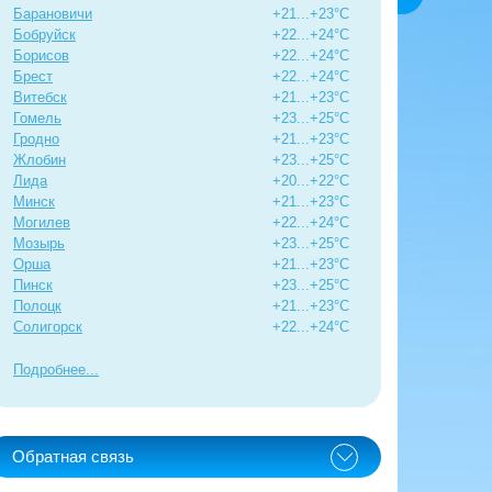
Барановичи
+21...+23°C
Бобруйск
+22...+24°C
Борисов
+22...+24°C
Брест
+22...+24°C
Витебск
+21...+23°C
Гомель
+23...+25°C
Гродно
+21...+23°C
Жлобин
+23...+25°C
Лида
+20...+22°C
Минск
+21...+23°C
Могилев
+22...+24°C
Мозырь
+23...+25°C
Орша
+21...+23°C
Пинск
+23...+25°C
Полоцк
+21...+23°C
Солигорск
+22...+24°C
Подробнее
Обратная связь