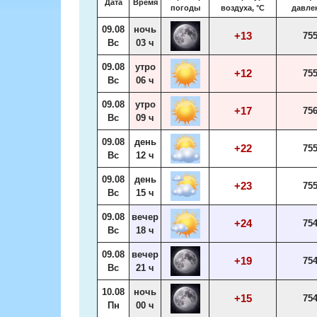
Дата
Время
погоды
воздуха, °С
давле
09.08
ночь
+13
75
Вс
03 ч
09.08
утро
+12
75
Вс
06 ч
09.08
утро
+17
75
Вс
09 ч
09.08
день
+22
75
Вс
12 ч
09.08
день
+23
75
Вс
15 ч
09.08
вечер
+24
75
Вс
18 ч
09.08
вечер
+19
75
Вс
21 ч
10.08
ночь
+15
75
Пн
00 ч