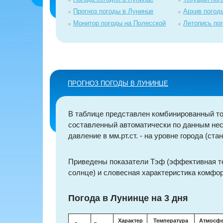
Прогноз погоды в Лунинце
Архив погод
Монитор погоды на Полесской
Летопись по
ПРОГНОЗ ПОГОДЫ В ЛУНИНЦЕ
В таблице представлен комбинированный точ
составленный автоматически по данным нес
давление в мм.рт.ст. - на уровне города (стан
Приведены показатели Тэф (эффективная т
солнце) и словесная характеристика комфор
Погода в Лунинце на 3 дня
Характер
Температура
Атмосф