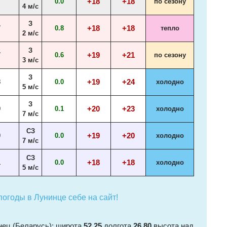
+18
+18
7
0.0
по сезону
4 м/с
З
+18
+18
7
0.8
тепло
2 м/с
З
+19
+21
7
0.6
по сезону
3 м/с
З
+19
+24
8
0.0
холодно
5 м/с
З
+20
+23
9
0.1
холодно
7 м/с
СЗ
+19
+20
0
0.0
холодно
7 м/с
СЗ
+18
+18
1
0.0
холодно
5 м/с
огоды в Лунинце себе на сайт!
нец (Беларусь): широта
52.25
долгота
26.80
высота над