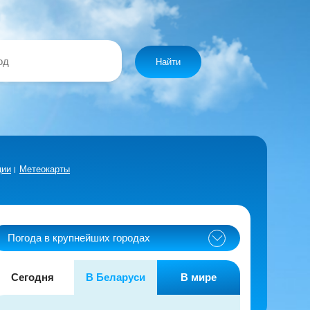
Найти
ции
Метеокарты
Погода в крупнейших городах
Сегодня
В Беларуси
В мире