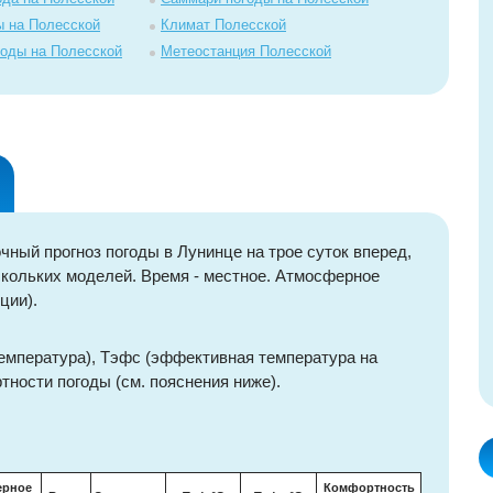
ы на Полесской
Климат Полесской
годы на Полесской
Метеостанция Полесской
ный прогноз погоды в Лунинце на трое суток вперед,
кольких моделей. Время - местное. Атмосферное
ции).
емпература), Тэфс (эффективная температура на
тности погоды (см. пояснения ниже).
ерное
Комфортность