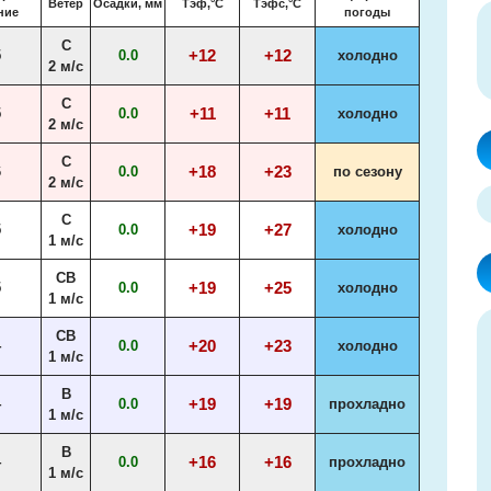
Ветер
Осадки, мм
Тэф,°C
Тэфс,°C
ние
погоды
С
+12
+12
5
0.0
холодно
2 м/с
С
+11
+11
5
0.0
холодно
2 м/с
С
+18
+23
6
0.0
по сезону
2 м/с
С
+19
+27
5
0.0
холодно
1 м/с
СВ
+19
+25
5
0.0
холодно
1 м/с
СВ
+20
+23
4
0.0
холодно
1 м/с
В
+19
+19
4
0.0
прохладно
1 м/с
В
+16
+16
4
0.0
прохладно
1 м/с