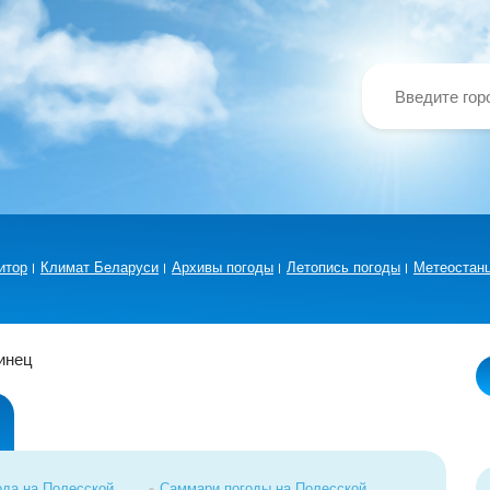
итор
Климат Беларуси
Архивы погоды
Летопись погоды
Метеостан
инец
ода на Полесской
Саммари погоды на Полесской