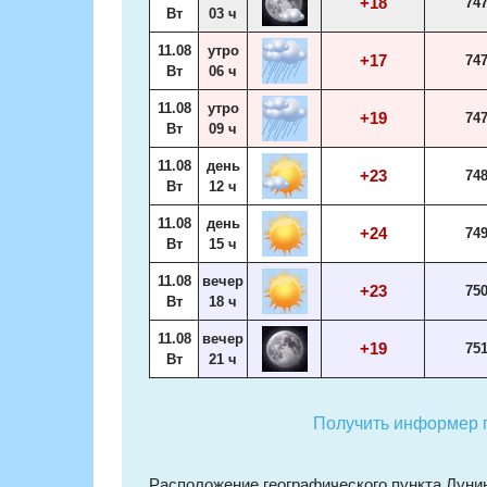
+18
74
Вт
03 ч
11.08
утро
+17
74
Вт
06 ч
11.08
утро
+19
74
Вт
09 ч
11.08
день
+23
74
Вт
12 ч
11.08
день
+24
74
Вт
15 ч
11.08
вечер
+23
75
Вт
18 ч
11.08
вечер
+19
75
Вт
21 ч
Получить информер п
Расположение географического пункта Луни