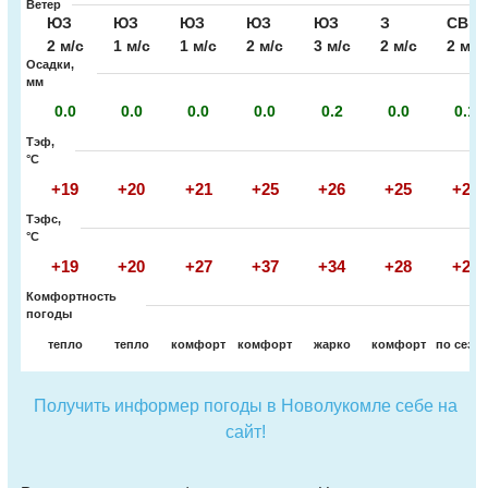
Ветер
ЮЗ
ЮЗ
ЮЗ
ЮЗ
ЮЗ
З
СВ
2 м/с
1 м/с
1 м/с
2 м/с
3 м/с
2 м/с
2 м/с
Осадки,
мм
0.0
0.0
0.0
0.0
0.2
0.0
0.1
Тэф,
°C
+19
+20
+21
+25
+26
+25
+20
Тэфс,
°C
+19
+20
+27
+37
+34
+28
+20
Комфортность
погоды
тепло
тепло
комфорт
комфорт
жарко
комфорт
по сезо
Получить информер погоды в Новолукомле себе на
сайт!