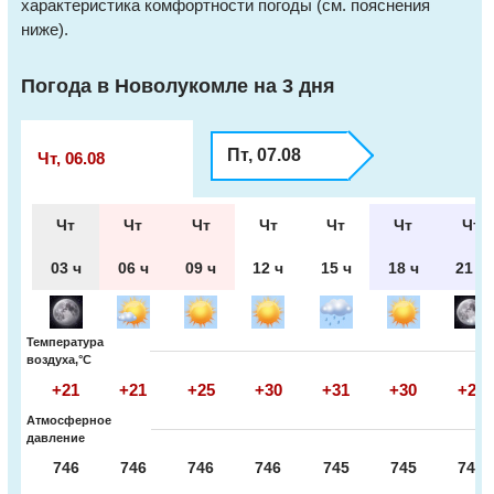
характеристика комфортности погоды (см. пояснения
ниже).
Погода в Новолукомле на 3 дня
Пт, 07.08
Чт, 06.08
Чт
Чт
Чт
Чт
Чт
Чт
Чт
03 ч
06 ч
09 ч
12 ч
15 ч
18 ч
21 ч
Температура
воздуха,°С
+21
+21
+25
+30
+31
+30
+25
Атмосферное
давление
746
746
746
746
745
745
745