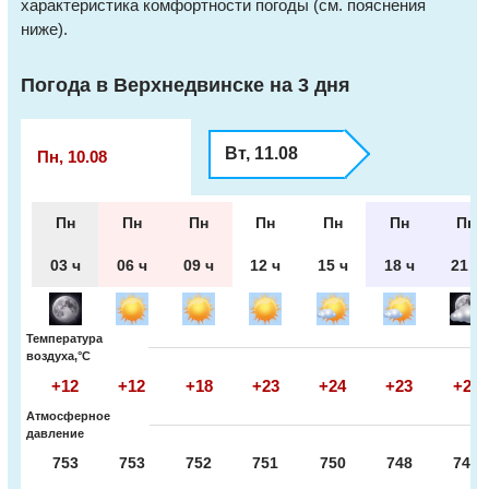
характеристика комфортности погоды (см. пояснения
ниже).
Погода в Верхнедвинске на 3 дня
Вт, 11.08
Пн, 10.08
Пн
Пн
Пн
Пн
Пн
Пн
Пн
03 ч
06 ч
09 ч
12 ч
15 ч
18 ч
21 ч
Температура
воздуха,°С
+12
+12
+18
+23
+24
+23
+20
Атмосферное
давление
753
753
752
751
750
748
747