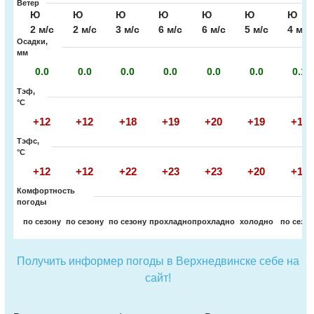
Ветер
Ю
Ю
Ю
Ю
Ю
Ю
Ю
2 м/с
2 м/с
3 м/с
6 м/с
6 м/с
5 м/с
4 м/с
Осадки,
мм
0.0
0.0
0.0
0.0
0.0
0.0
0.1
Тэф,
°C
+12
+12
+18
+19
+20
+19
+19
Тэфс,
°C
+12
+12
+22
+23
+23
+20
+19
Комфортность
погоды
по сезону
по сезону
по сезону
прохладно
прохладно
холодно
по сезо
Получить информер погоды в Верхнедвинске себе на
сайт!