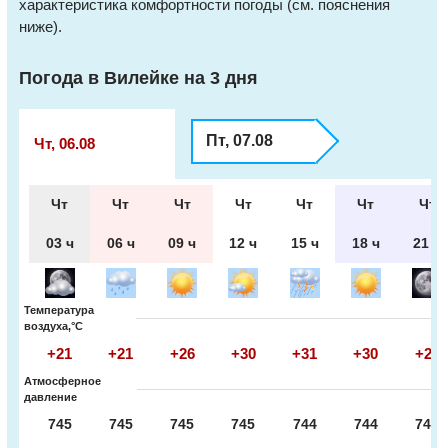
характеристика комфортности погоды (см. пояснения
ниже).
Погода в Вилейке на 3 дня
Пт, 07.08
Чт, 06.08
Чт
Чт
Чт
Чт
Чт
Чт
Чт
03 ч
06 ч
09 ч
12 ч
15 ч
18 ч
21 ч
Температура
воздуха,°С
+21
+21
+26
+30
+31
+30
+26
Атмосферное
давление
745
745
745
745
744
744
744