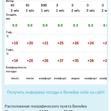
Ветер
Ю
Ю
ЮВ
З
З
З
З
2 м/с
1 м/с
1 м/с
1 м/с
2 м/с
3 м/с
2 м/с
Осадки,
мм
0.0
0.0
0.0
0.0
0.3
0.2
0.0
Тэф,
°C
+19
+20
+21
+25
+26
+24
+21
Тэфс,
°C
+19
+20
+26
+37
+35
+26
+21
Комфортность
погоды
тепло
тепло
комфорт
комфорт
жарко
комфорт
комфор
Получить информер погоды в Вилейке себе на сайт!
Расположение географического пункта Вилейка