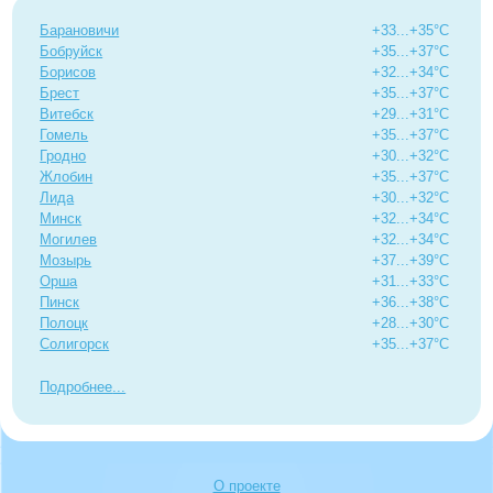
Барановичи
+33...+35°C
Бобруйск
+35...+37°C
Борисов
+32...+34°C
Брест
+35...+37°C
Витебск
+29...+31°C
Гомель
+35...+37°C
Гродно
+30...+32°C
Жлобин
+35...+37°C
Лида
+30...+32°C
Минск
+32...+34°C
Могилев
+32...+34°C
Мозырь
+37...+39°C
Орша
+31...+33°C
Пинск
+36...+38°C
Полоцк
+28...+30°C
Солигорск
+35...+37°C
Подробнее
О проекте