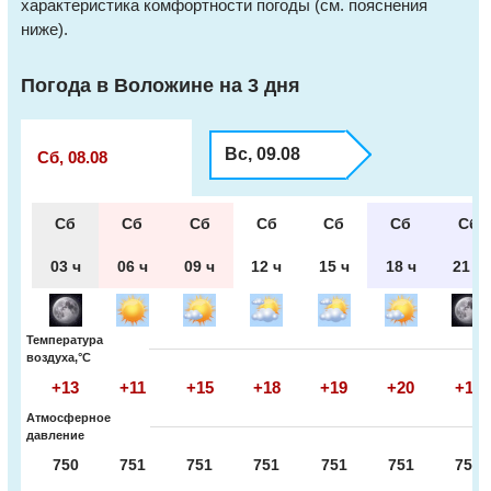
характеристика комфортности погоды (см. пояснения
ниже).
Погода в Воложине на 3 дня
Вс, 09.08
Сб, 08.08
Сб
Сб
Сб
Сб
Сб
Сб
Сб
03 ч
06 ч
09 ч
12 ч
15 ч
18 ч
21 ч
Температура
воздуха,°С
+13
+11
+15
+18
+19
+20
+16
Атмосферное
давление
750
751
751
751
751
751
751