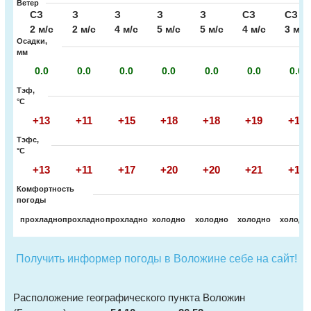
Ветер
СЗ
З
З
З
З
СЗ
СЗ
2 м/с
2 м/с
4 м/с
5 м/с
5 м/с
4 м/с
3 м/с
Осадки,
мм
0.0
0.0
0.0
0.0
0.0
0.0
0.0
Тэф,
°C
+13
+11
+15
+18
+18
+19
+16
Тэфс,
°C
+13
+11
+17
+20
+20
+21
+16
Комфортность
погоды
прохладно
прохладно
прохладно
холодно
холодно
холодно
холодн
Получить информер погоды в Воложине себе на сайт!
Расположение географического пункта Воложин