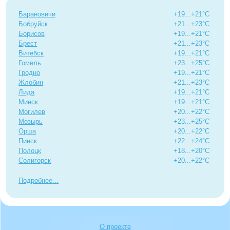
Барановичи
+19...+21°C
Бобруйск
+21...+23°C
Борисов
+19...+21°C
Брест
+21...+23°C
Витебск
+19...+21°C
Гомель
+23...+25°C
Гродно
+19...+21°C
Жлобин
+21...+23°C
Лида
+19...+21°C
Минск
+19...+21°C
Могилев
+20...+22°C
Мозырь
+23...+25°C
Орша
+20...+22°C
Пинск
+22...+24°C
Полоцк
+18...+20°C
Солигорск
+20...+22°C
Подробнее
О проекте